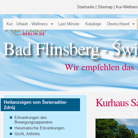
Startseite
|
Sitemap
|
Kur-Wellnes
Kur · Urlaub · Wellness
Last Minute
Kataloge
Deutschland
Bad Flinsberg · Św
Wir empfehlen das
Kurhaus Sa
Heilanzeigen von Świeradów-
Zdrój
Erkrankungen des
Bewegungsapparates
rheumatische Erkrankungen
Gicht, Arthritis