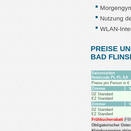
Morgengymn
Nutzung de
WLAN-Inte
PREISE UN
BAD FLIN
Saisonzeiten
Hotelcode PL-FL-SA
Preise pro Person in €
Zimmer
V
DZ Standard
EZ Standard
Zimmer
V
DZ Standard
EZ Standard
Frühbucherrabatt
(FBR
Obligatorischer Oste
Kleinbusanreise ab/a