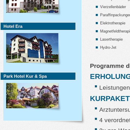
Vierzellenbäder
Paraffinpackunge
Elektrotherapie
Hotel Era
Magnetfeldtherap
Lasertherapie
Hydro-Jet
Programme d
ERHOLUN
Park Hotel Kur & Spa
Leistungen
KURPAKET
Arztunters
4 verordne