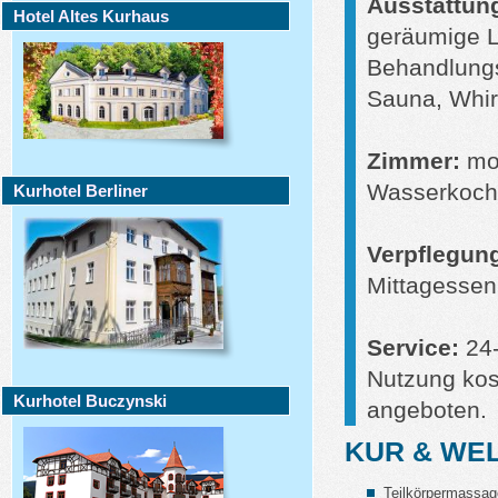
Ausstattun
Hotel Altes Kurhaus
geräumige L
Behandlungs
Sauna, Whir
Zimmer:
mod
Wasserkoche
Kurhotel Berliner
Verpflegun
Mittagessen 
Service:
24-
Nutzung kos
Kurhotel Buczynski
angeboten.
KUR & WE
Teilkörpermassa