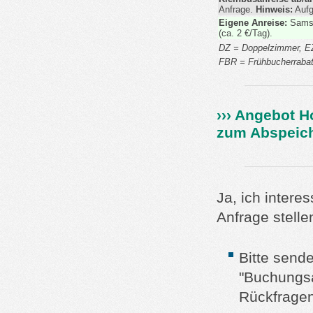
Anfrage.
Hinweis:
Aufg
Eigene Anreise:
Samsta
(ca. 2 €/Tag).
DZ = Doppelzimmer, EZ
FBR = Frühbucherrabatt
›››
Angebot H
zum Abspeich
Ja, ich intere
Anfrage stelle
Bitte send
"Buchungsa
Rückfragen