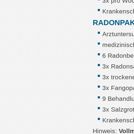
3x pro Woc
Krankensc
RADONPA
Arztunters
medizinisc
6 Radonbe
3x Radonsa
3x trocke
3x Fangop
9 Behandl
3x Salzgro
Krankensc
Hinweis:
Voll