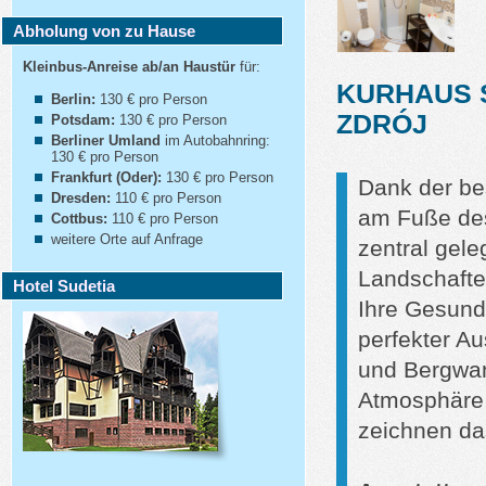
Abholung von zu Hause
Kleinbus-Anreise ab/an Haustür
für:
KURHAUS 
Berlin:
130 € pro Person
ZDRÓJ
Potsdam:
130 € pro Person
Berliner Umland
im Autobahnring:
130 € pro Person
Frankfurt (Oder):
130 € pro Person
Dank der be
Dresden:
110 € pro Person
am Fuße des
Cottbus:
110 € pro Person
weitere Orte auf Anfrage
zentral gele
Landschafte
Hotel Sudetia
Ihre Gesundh
perfekter A
und Bergwa
Atmosphäre 
zeichnen da