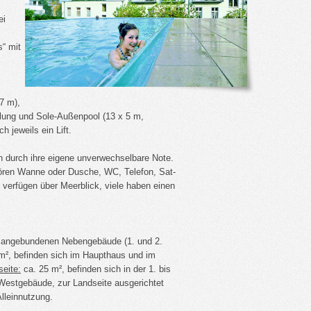
ei
s“ mit
7 m),
ung und Sole-Außenpool (13 x 5 m,
 jeweils ein Lift.
n durch ihre eigene unverwechselbare Note.
ehören Wanne oder Dusche, WC, Telefon, Sat-
verfügen über Meerblick, viele haben einen
m angebundenen Nebengebäude (1. und 2.
m², befinden sich im Haupthaus und im
eite:
ca. 25 m², befinden sich in der 1. bis
Westgebäude, zur Landseite ausgerichtet
lleinnutzung.