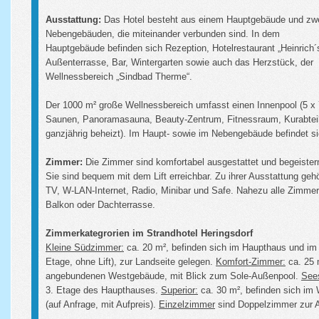
Ausstattung:
Das Hotel besteht aus einem Hauptgebäude und zw
Nebengebäuden, die miteinander verbunden sind. In dem
Hauptgebäude befinden sich Rezeption, Hotelrestaurant „Heinrich´
Außenterrasse, Bar, Wintergarten sowie auch das Herzstück, der
Wellnessbereich „Sindbad Therme“.
Der 1000 m² große Wellnessbereich umfasst einen Innenpool (5 x 
Saunen, Panoramasauna, Beauty-Zentrum, Fitnessraum, Kurabteil
ganzjährig beheizt). Im Haupt- sowie im Nebengebäude befindet sich
Zimmer:
Die Zimmer sind komfortabel ausgestattet und begeis­ter
Sie sind bequem mit dem Lift erreichbar. Zu ihrer Ausstattung g
TV, W-LAN-Internet, Radio, Minibar und Safe. Nahezu alle Zimmer 
Balkon oder Dachterrasse.
Zimmerkategrorien im Strandhotel Heringsdorf
Kleine Südzimmer:
ca. 20 m², befinden sich im Haupthaus und i
Etage, ohne Lift), zur Landseite gelegen.
Komfort-Zimmer:
ca. 25 
angebundenen Westgebäude, mit Blick zum Sole-Außenpool.
Sees
3. Etage des Haupthauses.
Superior:
ca. 30 m², befinden sich im 
(auf Anfrage, mit Aufpreis).
Einzelzimmer
sind Doppelzimmer zur A