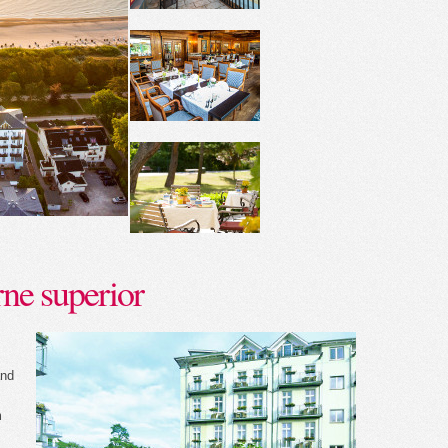
rne superior
and
m