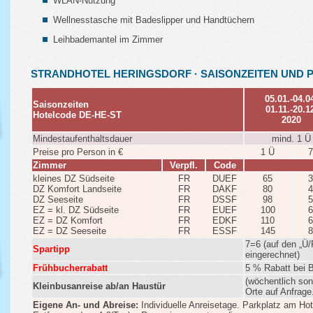
WLAN-Nutzung
Wellnesstasche mit Badeslipper und Handtüchern
Leihbademantel im Zimmer
STRANDHOTEL HERINGSDORF · SAISONZEITEN UND P
05.01.-04.0
Saisonzeiten
01.11.-20.1
Hotelcode DE-HE-ST
2020
Mindestaufenthaltsdauer
mind. 1 Ü
Preise pro Person in €
1 Ü
7
Zimmer
Verpfl.
Code
kleines DZ Südseite
FR
DUEF
65
3
DZ Komfort Landseite
FR
DAKF
80
4
DZ Seeseite
FR
DSSF
98
5
EZ = kl. DZ Südseite
FR
EUEF
100
6
EZ = DZ Komfort
FR
EDKF
110
6
EZ = DZ Seeseite
FR
ESSF
145
8
7=6 (auf den „Ü/
Spartipp
eingerechnet)
Frühbucherrabatt
5 % Rabatt bei 
(wöchentlich son
Kleinbusanreise ab/an Haustür
Orte auf Anfrage
Eigene An- und Abreise:
Individuelle Anreisetage. Parkplatz am Hote