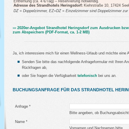
Entfernung (ca. 4 €/Tag) – Reservierung notwendig.
Adresse des Strandhotels Heringsdorf:
Kiehrstraße 10, 17424 See
DZ = Doppelzimmer, EZ=DZ = Einzelzimmer sind Doppelzimmer zur A
›››
2020er-Angebot Strandhotel Heringsdorf zum Ausdrucken bzw
zum Abspeichern (PDF-Format, ca. 1-2 MB)
Ja, ich interessiere mich für einen Wellness-Urlaub und möchte eine A
Senden Sie bitte das nachfolgende Anfrageformular mit Ihren An
Rückfragen ab,
oder Sie fragen die Verfügbarkeit
telefonisch
bei uns an.
BUCHUNGSANFRAGE FÜR DAS STRANDHOTEL HERI
Anfrage *
Bitte angeben, ob Buchungsabsicht
Name *
Vornamen und Nachnamen bitte