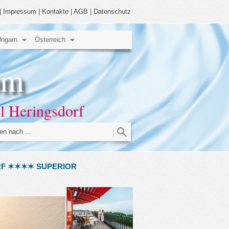
|
Impressum
|
Kontakte
|
AGB
|
Datenschutz
ngarn
Österreich
om
el Heringsdorf
RF ✶✶✶✶ SUPERIOR