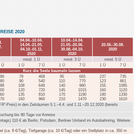
REISE 2020
04.04.-10.04.
10.04.-14.04.
4.
14.04.-21.05.
21.05.-20.06.
20.06.-30.08.
2.
04.10.-01.11.
30.08.-04.10.
2020
2020
2020
mind. 1 Ü
mind. 3 Ü
mind. 5 Ü
 Ü
1 Ü
7 Ü
1 Ü
7 Ü
1 Ü
7 Ü
Kurz die Seele baumeln lassen
90
78
468
95
665
237
735
80
90
540
110
770
123
861
88
108
648
140
980
155
1085
00
120
720
145
1015
160
1120
60
135
810
170
1190
190
1330
70
160
960
210
1470
230
1610
FR“-Preis) in den Zeiträumen 5.1.–4.4. und 1.11.–20.12.2020 (bereits
Buchung bis 90 Tage vor Anreise
ntags) 110 € ab Berlin, Potsdam, Berliner Umland im Autobahnring. Weitere
.
l (ca. 8 €/Tag), Tiefgarage (ca. 10 €/Tag) oder ein Stellplatz in ca. 350 m