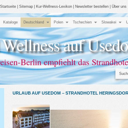
Startseite
|
Sitemap
|
Kur-Wellness-Lexikon
|
Newsletter bestellen
|
Über uns
Kataloge
Deutschland
Polen
Tschechien
Slowakei
U
 Wellness auf Used
eisen-Berlin empfiehlt das Strandhot
URLAUB AUF USEDOM – STRANDHOTEL HERINGSDO