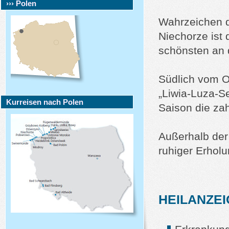
››› Polen
Wahrzeichen d
Niechorze ist 
schönsten an 
Südlich vom O
„Liwia-Luza-S
Kurreisen nach Polen
Saison die za
Außerhalb der 
ruhiger Erholu
HEILANZE