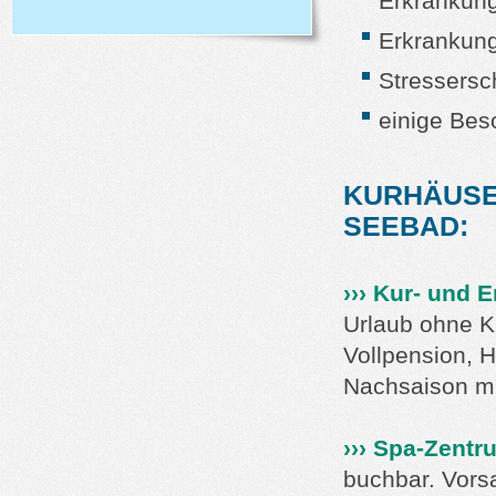
Erkrankun
Erkrankung
Stressers
einige Be
KURHÄUSER
SEEBAD:
››› Kur- und 
Urlaub ohne K
Vollpension, H
Nachsaison mi
››› Spa-Zent
buchbar. Vors