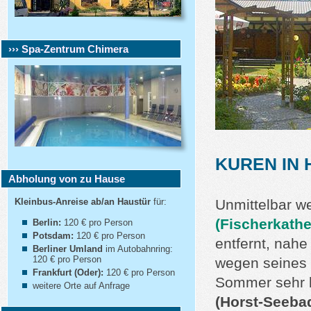
››› Spa-Zentrum Chimera
KUREN IN 
Abholung von zu Hause
Kleinbus-Anreise ab/an Haustür
für:
Unmittelbar w
(Fischerkathe
Berlin:
120 € pro Person
Potsdam:
120 € pro Person
entfernt, nah
Berliner Umland
im Autobahnring:
120 € pro Person
wegen seines 
Frankfurt (Oder):
120 € pro Person
Sommer sehr 
weitere Orte auf Anfrage
(Horst-Seeba