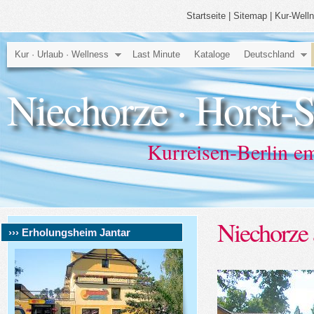
Startseite
|
Sitemap
|
Kur-Well
Kur · Urlaub · Wellness
Last Minute
Kataloge
Deutschland
Niechorze · Horst-
Kurreisen-Berlin e
Niechorze 
››› Erholungsheim Jantar