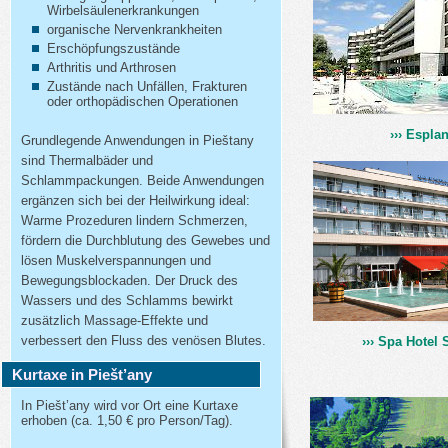
Wirbelsäulenerkrankungen
organische Nervenkrankheiten
Erschöpfungszustände
Arthritis und Arthrosen
Zustände nach Unfällen, Frakturen
oder orthopädischen Operationen
››› Esplan
Grundlegende Anwendungen in Pieštany
sind Thermalbäder und
Schlammpackungen. Beide Anwendungen
ergänzen sich bei der Heilwirkung ideal:
Warme Prozeduren lindern Schmerzen,
fördern die Durchblutung des Gewebes und
lösen Muskelverspannungen und
Bewegungsblockaden. Der Druck des
Wassers und des Schlamms bewirkt
zusätzlich Massage-Effekte und
verbessert den Fluss des venösen Blutes.
››› Spa Hotel 
Kurtaxe in Piešt’any
In Piešt’any wird vor Ort eine Kurtaxe
erhoben (ca. 1,50 € pro Person/Tag).