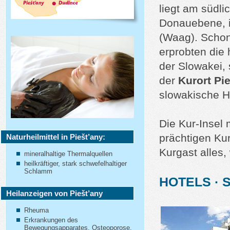
liegt am südl
Donauebene, i
(Waag). Schon
erprobten die
der Slowakei, 
der
Kurort Pi
slowakische H
Die Kur-Insel
prächtigen Ku
Naturheilmittel in Piešt’any:
Kurgast alles
mineralhaltige Thermalquellen
heilkräftiger, stark schwefelhaltiger
Schlamm
HOTELS · 
Heilanzeigen von Piešt’any
Rheuma
Erkrankungen des
Bewegungsapparates, Osteoporose,