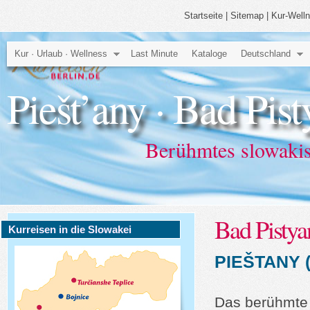
Startseite
|
Sitemap
|
Kur-Well
Kur · Urlaub · Wellness
Last Minute
Kataloge
Deutschland
Piešt’any · Bad Pis
Berühmtes slowaki
Bad Pistya
Kurreisen in die Slowakei
PIEŠTANY 
Das berühmt